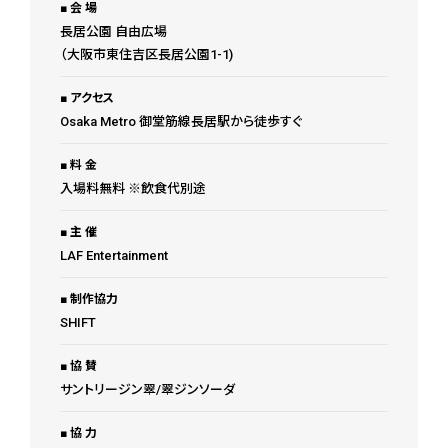
会 場
長居公園 自由広場
（大阪市東住吉区長居公園1-1)
アクセス
Osaka Metro 御堂筋線長居駅から徒歩すぐ
料 金
入場料無料 ※飲食代別途
主 催
LAF Entertainment
制作協力
SHIFT
協 賛
サントリージン翠/翠ジンソーダ
協 力