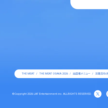
THE MEAT
THE MEAT OSAKA 2026
出店者メニュー
淡路玉ねぎ
©Copyright 2026 LAF Entertainment inc. ALLRIGHTS RESERVED.