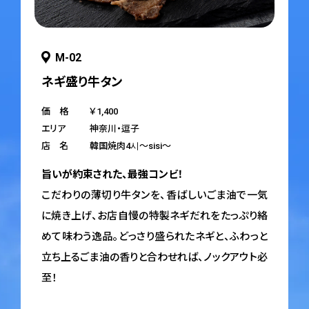
M-02
ネギ盛り牛タン
価 格
￥1,400
エリア
神奈川・逗子
店 名
韓国焼肉4시〜sisi〜
旨いが約束された、最強コンビ！
こだわりの薄切り牛タンを、香ばしいごま油で一気
に焼き上げ、お店自慢の特製ネギだれをたっぷり絡
めて味わう逸品。どっさり盛られたネギと、ふわっと
立ち上るごま油の香りと合わせれば、ノックアウト必
至！