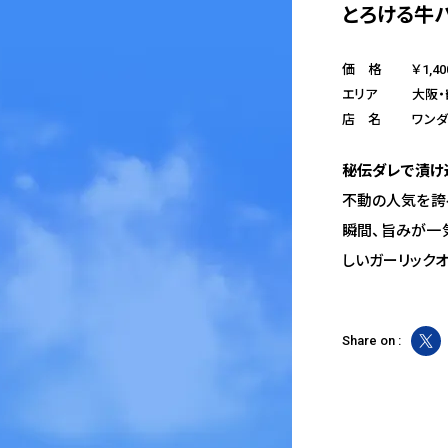
とろける牛
価 格
￥1,40
エリア
大阪
店 名
ワン
秘伝ダレで漬け
不動の人気を誇
瞬間、旨みが一
しいガーリック
Share on :