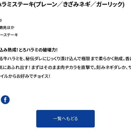
ハラミステーキ(プレーン／きざみネギ／ガーリック)
0
・鶴見ほか
ダーステーキ
込み熟成！とろハラミの破壊力！
る牛ハラミを、秘伝ダレにじっくり漬け込んで極限まで柔らかく熟成。香
気にあふれ出す！まずはそのまま肉ヂカラを直撃で。刻みネギダレか、
オイルからお好みでチョイス！
一覧へもどる