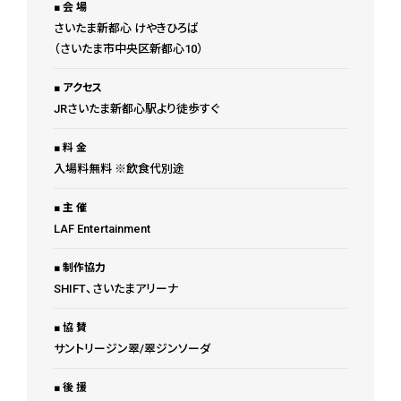
会 場
さいたま新都心 けやきひろば
（さいたま市中央区新都⼼10）
アクセス
JRさいたま新都心駅より徒歩すぐ
料 金
入場料無料 ※飲食代別途
主 催
LAF Entertainment
制作協力
SHIFT、さいたまアリーナ
協 賛
サントリージン翠/翠ジンソーダ
後 援