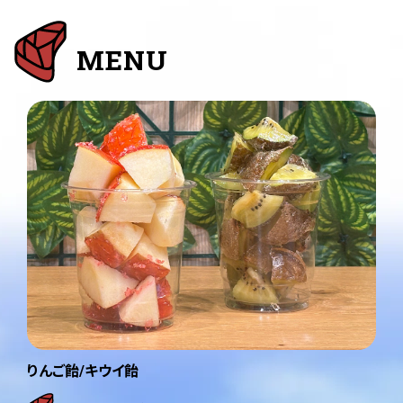
MENU
りんご飴/キウイ飴